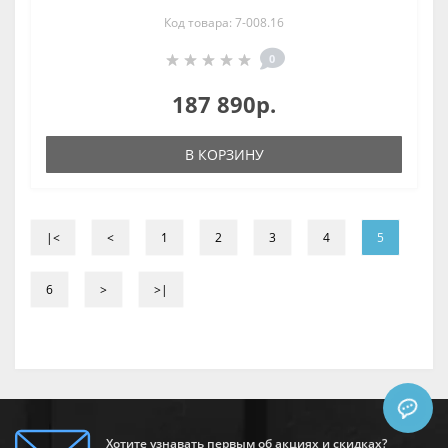
Код товара: 7-008.16
0
187 890р.
В КОРЗИНУ
|<
<
1
2
3
4
5
6
>
>|
Хотите узнавать первым об акциях и скидках?