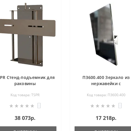
SPR Стенд-подъемник для
ПЗ600.400 Зеркало из
раковины
нержавейки с
регулировкой наклон
Код товара: TSPR
Код товара: ПЗ600.400
0
0
38 073р.
17 218р.