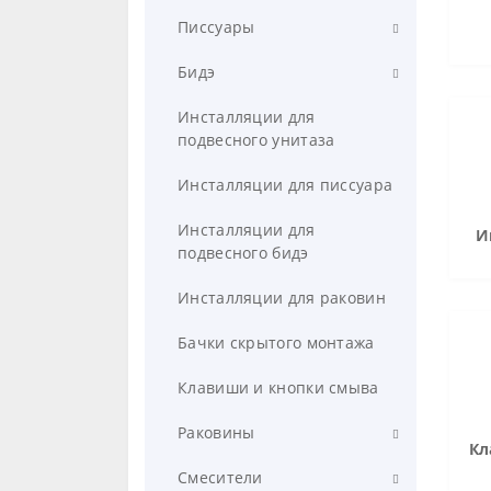
Компактные
Писсуары
Подвесные
Настенные
Бидэ
Напольные приставные
Напольные
Напольное
Инсталляции для
подвесного унитаза
Сиденья для унитазов
Автоматические с сенсорным
Подвесное
управлением
Инсталляции для писсуара
Инсталляции для
И
подвесного бидэ
Инсталляции для раковин
Бачки скрытого монтажа
Клавиши и кнопки смыва
Раковины
Кл
Подвесные
Смесители