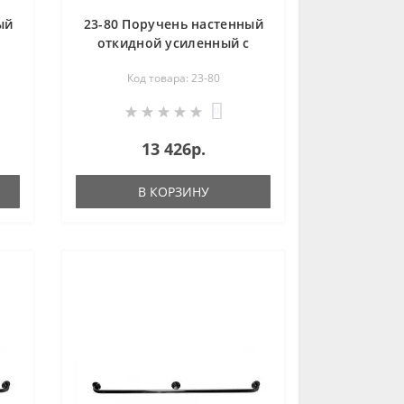
ый
23-80 Поручень настенный
откидной усиленный с
держателем туалетной
Код товара: 23-80
бумаги TPNOYDTW(p/l)
0
13 426р.
В КОРЗИНУ