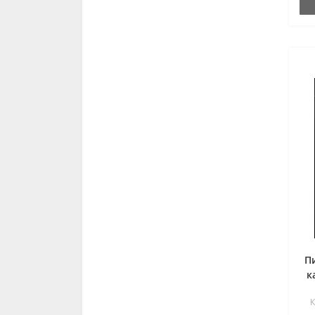
П
к
К