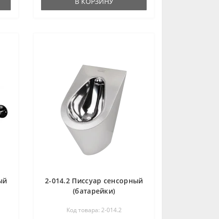
В КОРЗИНУ
ый
2-014.2 Писсуар сенсорный
(батарейки)
антивандальный из
Код товара: 2-014.2
нержавеющей стали