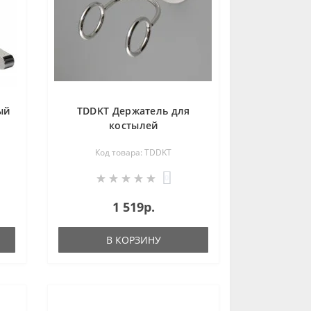
ый
TDDKT Держатель для
костылей
травмобезопасный
Код товара: TDDKT
0
1 519р.
В КОРЗИНУ