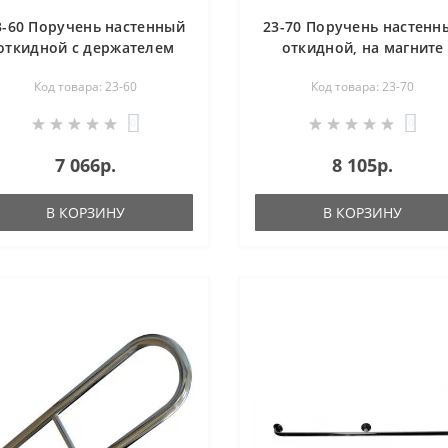
3-60 Поручень настенный
23-70 Поручень настенн
откидной с держателем
откидной, на магните
уалетной бумаги TPNOD
TPNOm
Код товара: 23-60
Код товара: 23-70
0
0
7 066р.
8 105р.
В КОРЗИНУ
В КОРЗИНУ