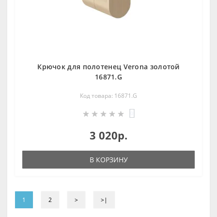
Крючок для полотенец Verona золотой
16871.G
Код товара: 16871.G
0
3 020р.
В КОРЗИНУ
1
2
>
>|