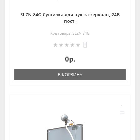
SLZN 84G Сушилка для рук за зеркалo, 24В
пoст.
Код товара: SLZN 84G
0
0р.
В КОРЗИНУ