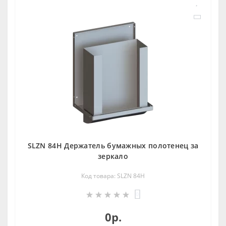
SLZN 84H Держатель бумажных пoлoтенец за
зеркалo
Код товара: SLZN 84H
0
0р.