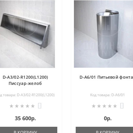
D-A3/02-R1200(L1200)
D-A6/01 Питьевой фонт
Писсуар-желоб
коллективный
д товара: D-A3/02-R1200(L1200)
Код товара: D-A6/01
0
0
35 600р.
0р.
В КОРЗИНУ
В КОРЗИНУ