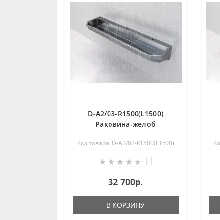
D-A2/03-R1500(L1500)
Раковина-желоб
коллективная из
Код товара: D-A2/03-R1500(L1500)
Ко
нержавеющей стали
0
32 700р.
В КОРЗИНУ