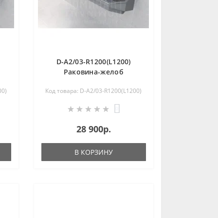
D-A2/03-R1200(L1200)
Раковина-желоб
коллективная из
00)
Код товара: D-A2/03-R1200(L1200)
нержавеющей стали
0
28 900р.
В КОРЗИНУ