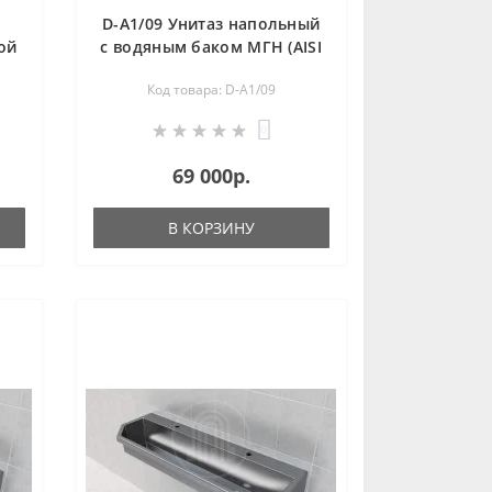
D-A1/09 Унитаз напольный
ой
с водяным баком МГН (AISI
304)
Код товара: D-A1/09
0
69 000р.
В КОРЗИНУ