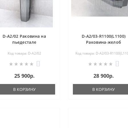
D-A2/02 Раковина на
D-A2/03-R1100(L1100)
пьедестале
Раковина-желоб
антивандальная из
коллективная из
Код товара: D-A2/02
Код товара: D-A2/03-R1100(L11
нержавеющей стали
нержавеющей стали
0
0
25 900р.
28 900р.
В КОРЗИНУ
В КОРЗИНУ