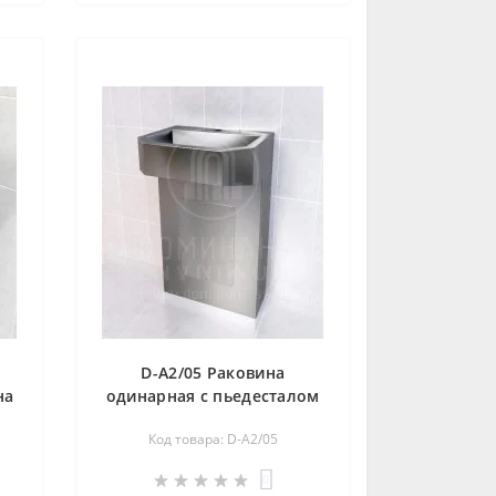
D-A2/05 Раковина
на
одинарная с пьедесталом
и
Код товара: D-A2/05
0