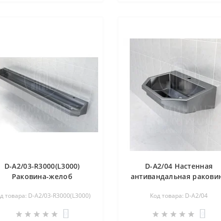
D-A2/03-R3000(L3000)
D-A2/04 Настенная
Раковина-желоб
антивандальная ракови
коллективная из
из нержавеющей стал
д товара: D-A2/03-R3000(L3000)
Код товара: D-A2/04
нержавеющей стали
0
0