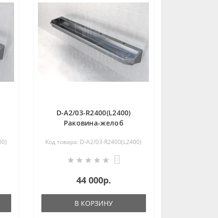
D-A2/03-R2400(L2400)
Раковина-желоб
коллективная из
00)
Код товара: D-A2/03-R2400(L2400)
нержавеющей стали
0
44 000р.
В КОРЗИНУ