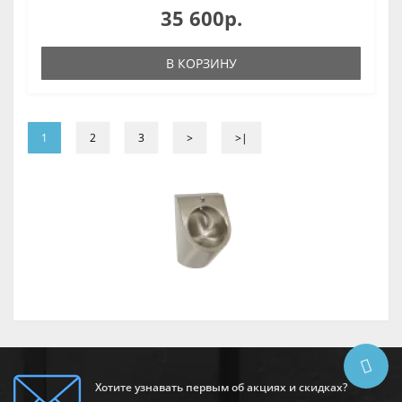
35 600р.
В КОРЗИНУ
1
2
3
>
>|
Хотите узнавать первым об акциях и скидках?