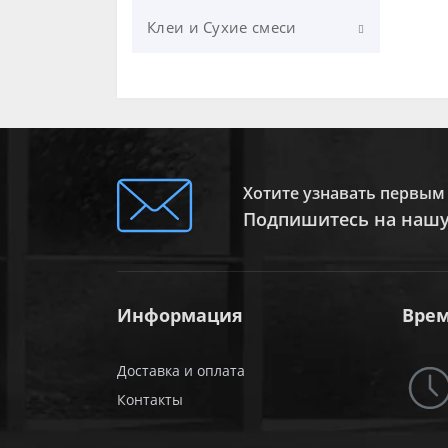
Столешницы
Клеи и Сухие смеси
Тумбы для раковин
Клеи
Шкафчики
Полы
Штукатурка
Хотите узнавать первым 
Грунты
Подпишитесь на нашу
Шпаклевка
Информация
Врем
Доставка и оплата
Контакты