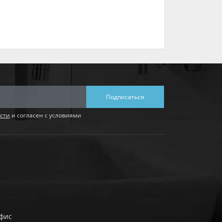
Подписаться
сти
и согласен с условиями
офис