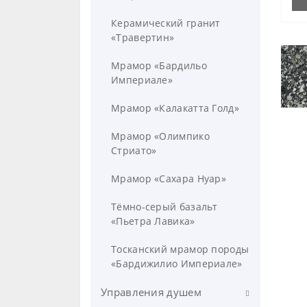
Накладные
Для ванны
Душевые кабины
Керамический гранит
«Травертин»
Напольные
Для раковины
Угловые
Ванны
Мрамор «Бардильо
Встраиваемые
Для кухни
Полукруглые
Стальные
Поддоны
Империале»
Пьедесталы и полупьедесталы
Для бидэ
Акриловые
Акриловые
Сантехника для инвалидов
Мрамор «Калакатта Голд»
Для душа
Чугунные
Чугунные
Унитазы
Мебель для ванной
Мрамор «Олимпико
Стриато»
Раковины
Зеркала
Мрамор «Сахара Нуар»
Зеркала
Зеркала-шкафчики
Тёмно-серый базальт
Поручни
Комплектующие для мебели
«Пьетра Лавика»
Модули для тумбы
Тосканский мрамор породы
«Бардижилио Империале»
Модули для шкафчиков
Управления душем
Пеналы/Полупеналы