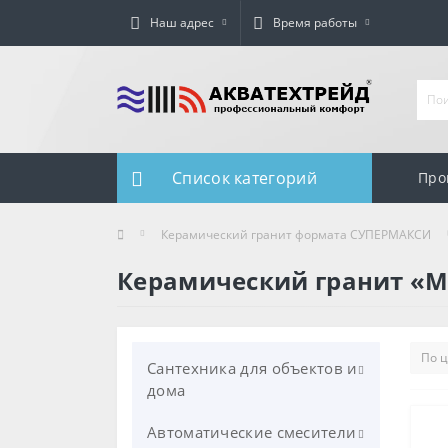
Наш адрес
Время работы
Список категорий
Про
Керамический гранит формата СУПЕРМАКСИ
Керамический гранит «
Сантехника для объектов и
дома
Автоматические смесители
Унитазы