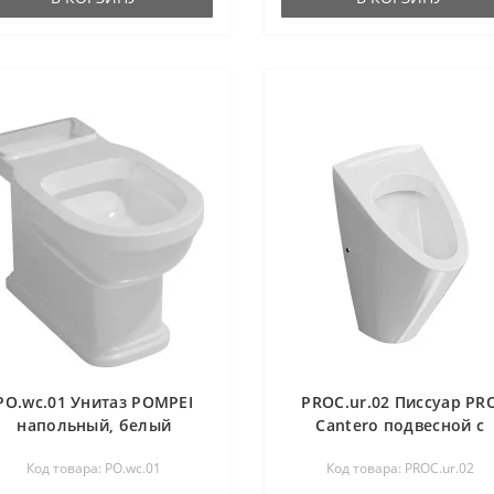
PO.wc.01 Унитаз POMPEI
PROC.ur.02 Писсуар PR
напольный, белый
Cantero подвесной с
глянцевый
крепежом, белый
Код товара: PO.wc.01
Код товара: PROC.ur.02
глянцевый