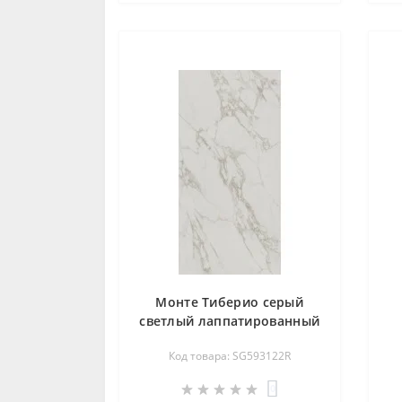
Монте Тиберио серый
светлый лаппатированный
обрезной 119,5х238,5
Код товара: SG593122R
SG593122R
0