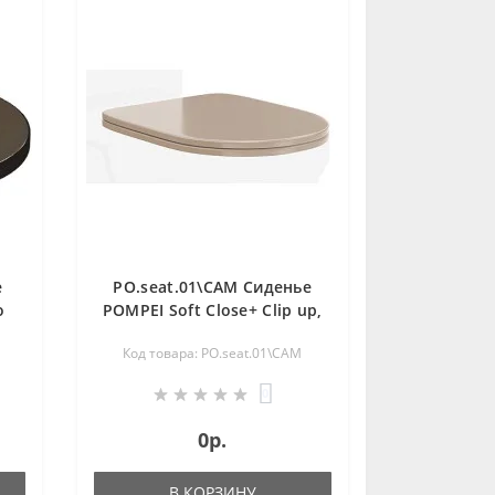
е
PO.seat.01\CAM Сиденье
о
POMPEI Soft Сlose+ Clip up,
ое
камео бежевый
Код товара: PO.seat.01\CAM
0
0р.
В КОРЗИНУ