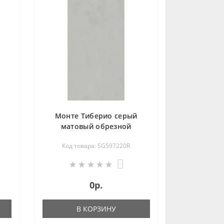
Монте Тиберио серый
матовый обрезной
119,5х238,5 SG597220R
Код товара: SG597220R
0
0р.
В КОРЗИНУ