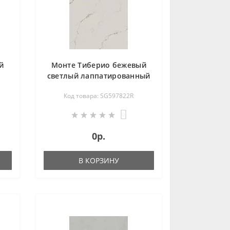
й
Монте Тиберио бежевый
светлый лаппатированный
обрезной 119,5х238,5
Код товара: SG597822R
SG597822R
0
0р.
В КОРЗИНУ