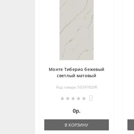
Монте Тиберио бежевый
светлый матовый
обрезной 119,5х238,5
Код товара: SG597820R
SG597820R
0
0р.
В КОРЗИНУ