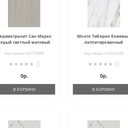
ерамогранит Сан-Марко
Монте Тиберио бежевы
серый светлый матовый
лаппатированный
обрезной 80х160
обрезной 119,5х238,5
Код товара: SG573290R
Код товара: SG592022R
SG573290R
SG592022R
0
0
0р.
0р.
В КОРЗИНУ
В КОРЗИНУ