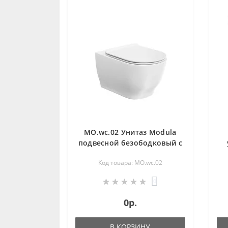
MO.wc.02 Унитаз Modula
подвесной безободковый с
крепежом, белый
Код товара: MO.wc.02
глянцевый
0
0р.
В КОРЗИНУ