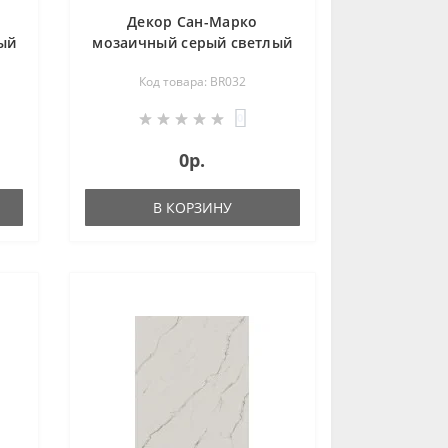
Декор Сан-Марко
ый
мозаичный серый светлый
33
матовый обрезной
Код товара: BR032
46,5х26,5 BR032
0
0р.
В КОРЗИНУ