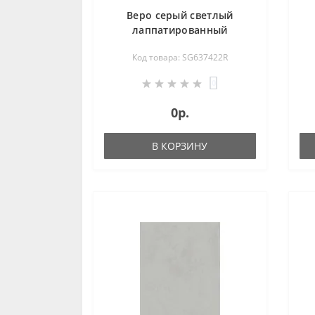
Веро серый светлый
лаппатированный
обрезной 60х60 SG637422R
Код товара: SG637422R
0
0р.
В КОРЗИНУ