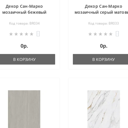
Декор Сан-Марко
Декор Сан-Марко
мозаичный бежевый
мозаичный серый матов
матовый обрезной
обрезной 46,5х26,5 BR0
Код товара: BR034
Код товара: BR033
46,5х26,5 BR034
0
0
0р.
0р.
В КОРЗИНУ
В КОРЗИНУ