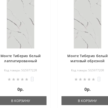
Монте Тиберио белый
Монте Тиберио белый
лаппатированный
матовый обрезной
обрезной 119,5х238,5
119,5х238,5 SG597720R
Код товара: SG597722R
Код товара: SG597720R
SG597722R
0
0
0р.
0р.
В КОРЗИНУ
В КОРЗИНУ