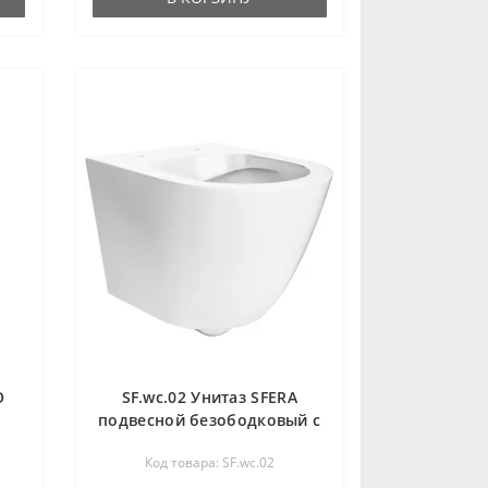
O
SF.wc.02 Унитаз SFERA
подвесной безободковый с
крепежом, белый
Код товара: SF.wc.02
глянцевый