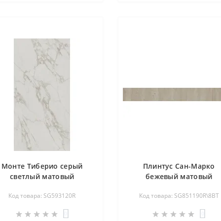
Монте Тиберио серый
Плинтус Сан-Марко
светлый матовый
бежевый матовый
обрезной 119,5х238,5
обрезной 80х9,5
Код товара: SG593120R
Код товара: SG851190R\8BT
SG593120R
SG851190R\8BT
0
0