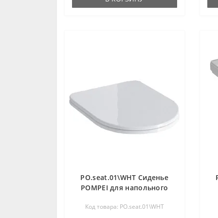
PO.seat.01\WHT Сиденье
POMPEI для напольного
унитаза, белое глянцевое
Код товара: PO.seat.01\WHT