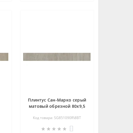
Плинтус Сан-Марко серый
матовый обрезной 80х9,5
SG851090R\8BT
Код товара: SG851090R\8BT
0