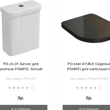
PO.cis.01 Бачок для
PO.seat.01\BLK Сидень
унитаза POMPEI, белый
POMPEI для напольног
глянцевый
унитаза, черное глянцев
Код товара: PO.cis.01
Код товара: PO.seat.01\BLK
0
0
0р.
0р.
В КОРЗИНУ
В КОРЗИНУ