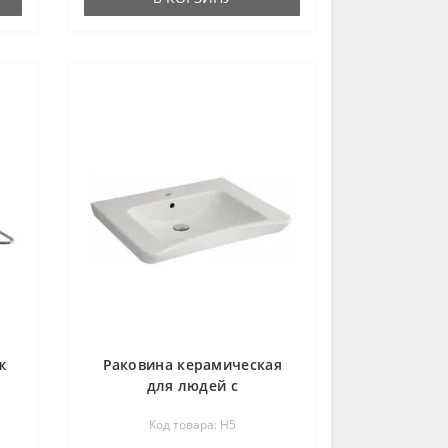
ж
Раковина керамическая
для людей с
ограниченными
Код товара: H5
способностями H5