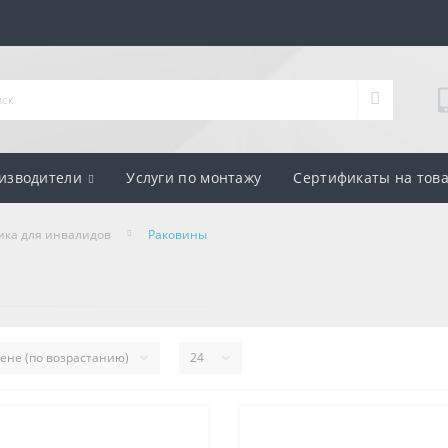
изводители
Услуги по монтажу
Сертификаты на тов
ика для инвалидов
Раковины