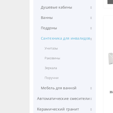
Накладные
Для ванны
Душевые кабины
Напольные
Для раковины
Угловые
Ванны
Встраиваемые
Для кухни
Полукруглые
Стальные
Поддоны
Пьедесталы и полупьедесталы
Для бидэ
Акриловые
Акриловые
Сантехника для инвалидов
Для душа
Чугунные
Чугунные
Унитазы
Раковины
Зеркала
Поручни
Мебель для ванной
Н
Зеркала
Автоматические смесители
Зеркала-шкафчики
Керамический гранит
Инфракрасные настенные