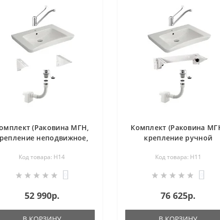
омплект (Раковина МГН,
Комплект (Раковина МГ
репление неподвижное,
крепление ручной
смеситель, сифон) H14
регулировки, смеситель
Код товара: H14
Код товара: H11
сифон) H11
0
0
52 990р.
76 625р.
В КОРЗИНУ
В КОРЗИНУ