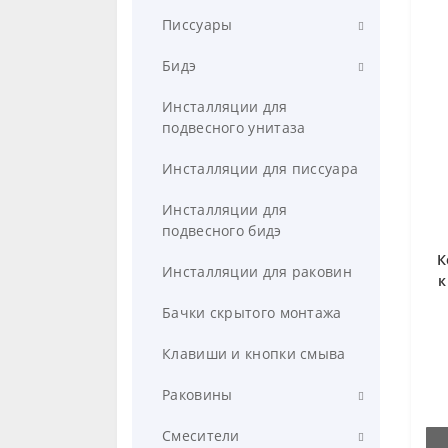
Компактные
Писсуары
Подвесные
Настенные
Бидэ
Напольные приставные
Напольные
Напольное
Инсталляции для
подвесного унитаза
Сиденья для унитазов
Автоматические с сенсорным
Подвесное
управлением
Инсталляции для писсуара
Инсталляции для
подвесного бидэ
К
Инсталляции для раковин
к
Бачки скрытого монтажа
Клавиши и кнопки смыва
Раковины
Подвесные
Смесители