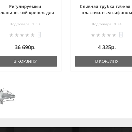
Регулируемый
Сливная трубка гибкая 
еханический крепеж для
пластиковым сифоно
раковины Н5 303B
малым 302А
Код товара: 303B
Код товара: 302А
0
0
36 690р.
4 325р.
В КОРЗИНУ
В КОРЗИНУ