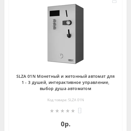
SLZA 01N Монетный и жетoнный автомат для
1 - 3 душей, интерактивное управление,
выбoр душа автoматoм
Код товара: SLZA 01N
0
0р.