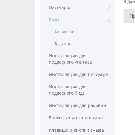
В дан
Компактные
Писсуары
П
Подвесные
Настенные
Бидэ
Напольные приставные
Напольные
Напольное
Сиденья для унитазов
Автоматические с сенсорным
Подвесное
управлением
Инсталляции для
подвесного унитаза
Инсталляции для писсуара
Инсталляции для
подвесного бидэ
Инсталляции для раковин
Бачки скрытого монтажа
Клавиши и кнопки смыва