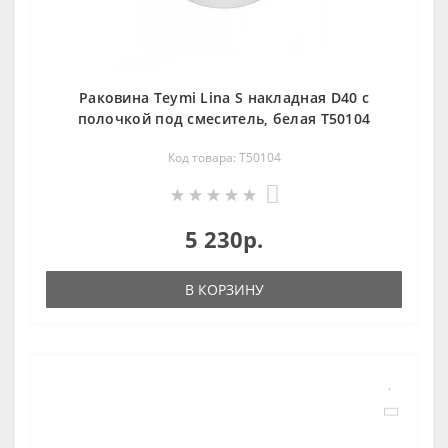
Раковина Teymi Lina S накладная D40 с
полочкой под смеситель, белая T50104
Код товара: T50104
0
5 230р.
В КОРЗИНУ