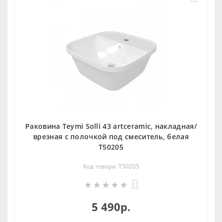
Раковина Teymi Solli 43 artceramic, накладная/
врезная с полочкой под смеситель, белая
T50205
Код товара: T50205
0
5 490р.