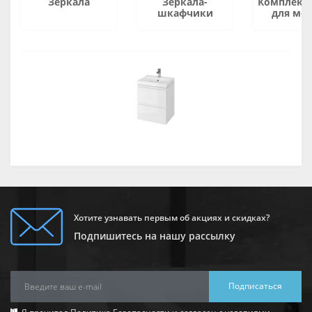
Зеркала
Зеркала-
Комплект
шкафчики
для ме
Хотите узнавать первым об акциях и скидках?
Подпишитесь на нашу рассылку
Подписаться