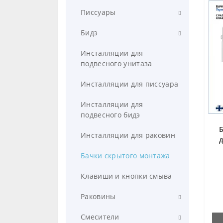
Компактные
Писсуары
Подвесные
Настенные
Бидэ
Напольные приставные
Напольные
Напольное
Инсталляции для
подвесного унитаза
Сиденья для унитазов
Автоматические с сенсорным
Подвесное
управлением
Инсталляции для писсуара
Инсталляции для
подвесного бидэ
Инсталляции для раковин
д
Бачки скрытого монтажа
Клавиши и кнопки смыва
Раковины
Подвесные
Смесители