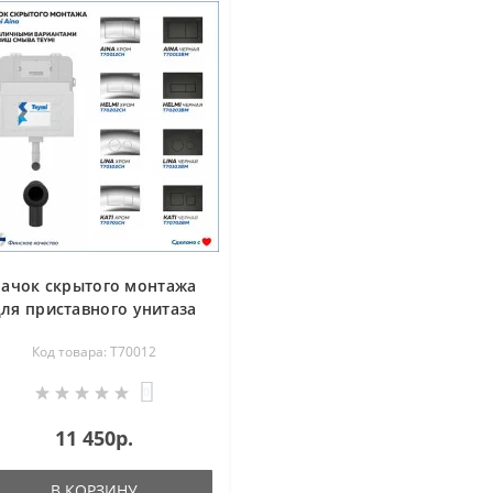
Бачок скрытого монтажа
ля приставного унитаза
Teymi Aina T70012
Код товара: T70012
0
11 450р.
В КОРЗИНУ