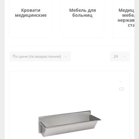
Кровати
Мебель для
Медицин
медицинские
больниц
мебель
нержаве
стал