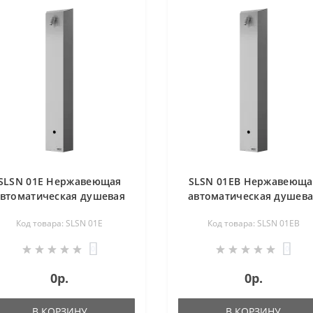
SLSN 01E Нержавеющая
SLSN 01EB Нержавеюща
втоматическая душевая
автоматическая душев
панель с инфракрасным
панель с инфракрасны
Код товара: SLSN 01E
Код товара: SLSN 01EB
датчиком, для заранее
датчиком, для заране
дготовленной воды, 24 В
подготовленной воды, 6
0
0
пост.
0р.
0р.
В КОРЗИНУ
В КОРЗИНУ