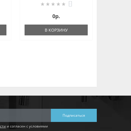
термостатическим
0
смесителем, 6 В
0р.
В КОРЗИНУ
Подписаться
сти
и согласен с условиями