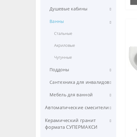
Накладные
Для ванны
Душевые кабины
Напольные
Для раковины
Угловые
Ванны
Встраиваемые
Для кухни
Полукруглые
Стальные
Пьедесталы и полупьедесталы
Для бидэ
Акриловые
Для душа
Чугунные
Поддоны
Акриловые
Сантехника для инвалидов
Чугунные
Унитазы
Мебель для ванной
Раковины
Зеркала
Автоматические смесители
Зеркала
Зеркала-шкафчики
Керамический гранит
Инфракрасные настенные
смесители
формата СУПЕРМАКСИ
Поручни
Комплектующие для мебели