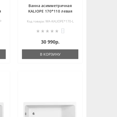
Ванна асимметричная
я
KALIOPE 170*110 левая
P
Код товара: WA-KALIOPE*170-L
0
30 990р.
В КОРЗИНУ