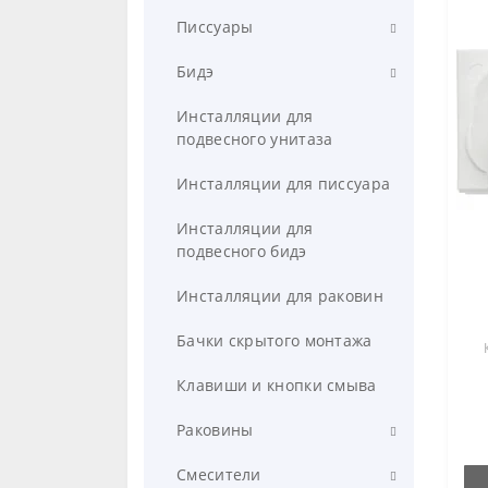
Компактные
Писсуары
Подвесные
Настенные
Бидэ
Напольные приставные
Напольные
Напольное
Инсталляции для
подвесного унитаза
Сиденья для унитазов
Автоматические с сенсорным
Подвесное
управлением
Инсталляции для писсуара
Инсталляции для
подвесного бидэ
Инсталляции для раковин
Бачки скрытого монтажа
Клавиши и кнопки смыва
Раковины
Подвесные
Смесители