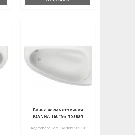
Ванна асимметричная
JOANNA 160*95 правая
L
Код товара: WA-JOANNA*160-R