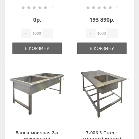
нержавеющей
секционная
0
0
стали OCEANUS
антивандальная
OCEANUS
0р.
193 890р.
-
+
-
+
В КОРЗИНУ
В КОРЗИНУ
Ванна моечная 2-х
7-006.3 Стол с