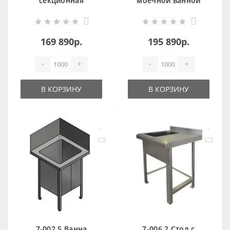
секционная
моечной ванной
антивандальная
антивандальный
0
0
OCEANUS
OCEANUS
169 890р.
195 890р.
-
+
-
+
В КОРЗИНУ
В КОРЗИНУ
7-002.5 Ванна
7-006.2 Стол с