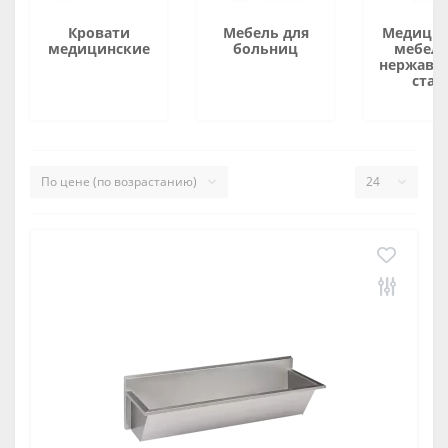
Кровати
Мебель для
Медицин
медицинские
больниц
мебель
нержаве
стал