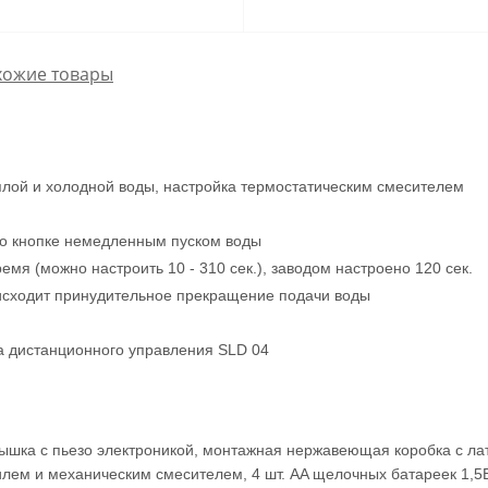
хожие товары
лой и холодной воды, настройка термостатическим смесителем
езо кнопке немедленным пуском воды
мя (можно настроить 10 - 310 сек.), заводом настроено 120 сек.
исходит принудительное прекращение подачи воды
а дистанционного управления SLD 04
рышка с пьезо электроникой, монтажная нержавеющая коробка с л
ем и механическим смесителем, 4 шт. AA щелочных батареек 1,5В