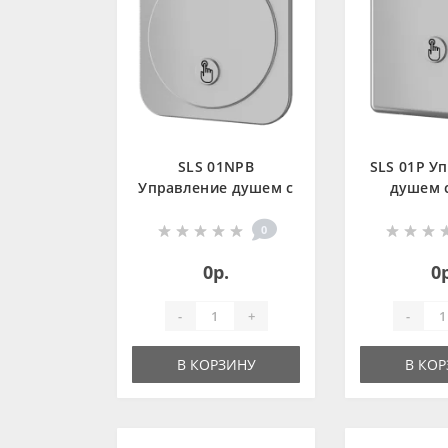
SLS 01NPB
SLS 01P У
Управление душем с
душем 
пьезо кнопкой для
кнопкой д
подачи
подгото
0
подготовленной
воды, с 
0р.
0
воды, с монтажной
коробкой, 
коробкой, 6В
-
+
-
В КОРЗИНУ
В КО