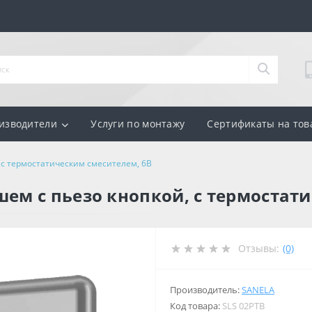
изводители
Услуги по монтажу
Сертификаты на тов
 с термостатическим смесителем, 6В
шем с пьезо кнопкой, с термостат
Отзывы:
(0)
Производитель:
SANELA
Код товара:
SLS 02PTB