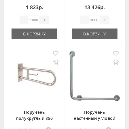
держателем
1 823р.
13 426р.
туалетной бумаги
TPNOYDTW(p/l)
-
+
-
+
В КОРЗИНУ
В КОРЗИНУ
Поручень
Поручень
полукруглый 850
настенный угловой
мм матовый Nofer
для людей с огр.