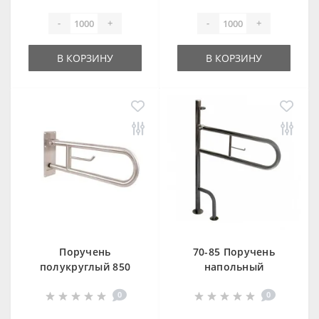
-
+
-
+
В КОРЗИНУ
В КОРЗИНУ
Поручень
70-85 Поручень
полукруглый 850
напольный
мм глянцевый
откидной на стойке
0
0
Nofer 15051.85.В
с держателем
туалетной бумаги