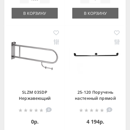
В КОРЗИНУ
В КОРЗИНУ
SLZM 03SDP
25-120 Поручень
Нержавеющий
настенный прямой
откидной поручень
3/4" TPNP
0
0
с держателем
туалетной бумаги
0р.
4 194р.