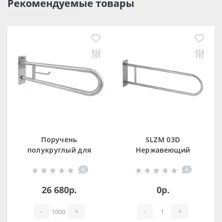
Рекомендуемые товары
Поручень
SLZM 03D
полукруглый для
Нержавеющий
людей с
прoчный поручень
0
0
ограниченными
возможностями
26 680р.
0р.
15051.85.W
-
+
-
+