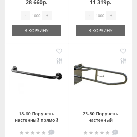
28 660р.
11 319р.
ЭКО TPOSE
-
+
-
+
В КОРЗИНУ
В КОРЗИНУ
18-60 Поручень
23-80 Поручень
настенный прямой
настенный
1/2" TPNP
откидной
0
0
усиленный с