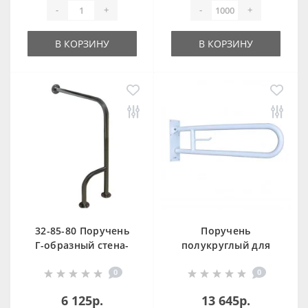
-
+
-
+
В КОРЗИНУ
В КОРЗИНУ
32-85-80 Поручень
Поручень
Г-образный стена-
полукруглый для
пол универсальный
людей с огр.
0
0
TPGSP
Возможностями
600 мм белый,
6 125р.
13 645р.
сталь F, 15051.60.F