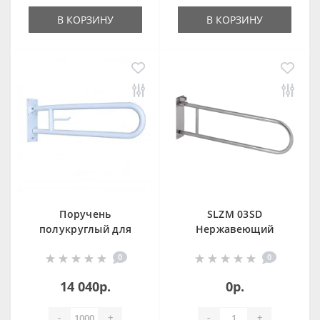
В КОРЗИНУ
В КОРЗИНУ
Поручень
SLZM 03SD
полукруглый для
Нержавеющий
людей с огр.
откидной поручень
0
0
Возможностями
600 мм белый,
14 040р.
0р.
сталь F, 15051.80.F
-
+
-
+