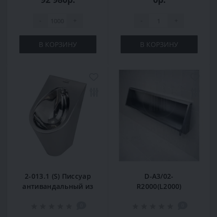
-
+
-
+
В КОРЗИНУ
В КОРЗИНУ
2-013.1 (S) Писсуар
D-A3/02-
антивандальный из
R2000(L2000)
нержавеющей
Писсуар-желоб
0
0
стали OCEANUS
коллективный