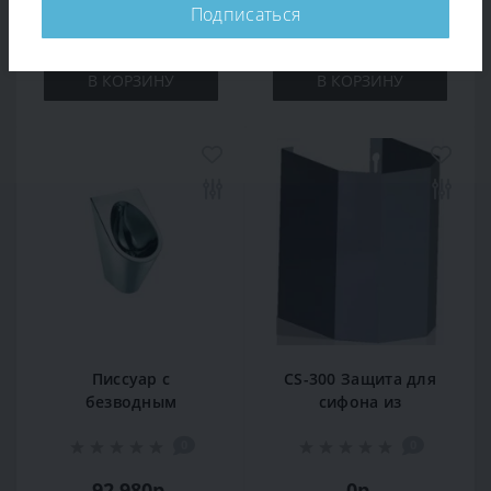
Подписаться
-
+
-
+
В КОРЗИНУ
В КОРЗИНУ
Писсуар с
CS-300 Защита для
безводным
сифона из
клапаном
нержавеющей
0
0
глянцевый Nofer
стали
13004.70.В
92 980р.
0р.