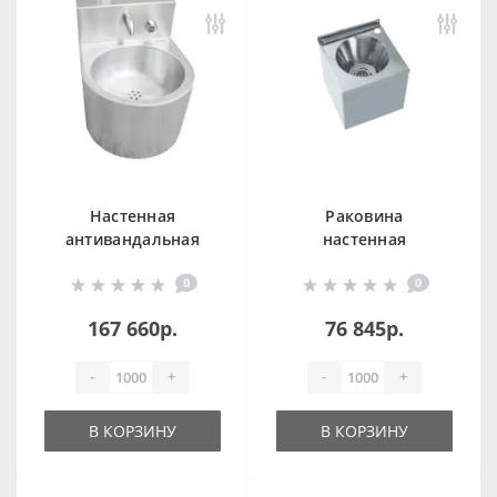
Настенная
Раковина
антивандальная
настенная
раковина круглая
квадратная Nofer
0
0
со смесителем и
13097.B
кнопкой 13036.W
167 660р.
76 845р.
-
+
-
+
В КОРЗИНУ
В КОРЗИНУ