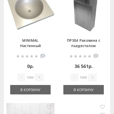
MINIMAL
ПР304 Раковина с
Настенный
пьедесталом
центральный или
антивандальная
0
0
угловой
умывальник из
0р.
36 561р.
нержавеющей
стали
-
+
-
+
В КОРЗИНУ
В КОРЗИНУ