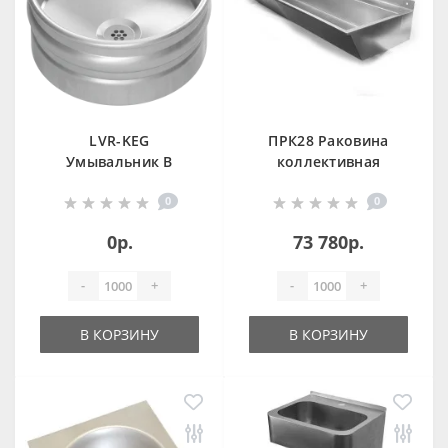
LVR-KEG
ПРК28 Раковина
Умывальник В
коллективная
СТИЛЕ
нержавеющая
0
0
НАСТОЯЩЕГО ПАБА
левая 2,8 м
из нержавеющей
0р.
73 780р.
стали
-
+
-
+
В КОРЗИНУ
В КОРЗИНУ