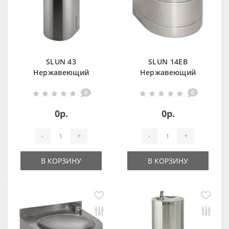
SLUN 43
SLUN 14EB
Нержавеющий
Нержавеющий
питьевой фонтан с
питьевой фонтан с
0
0
нажимной
автоматической
арматурой, монтаж
арматурой, 6 В
0р.
0р.
к стене
-
+
-
+
В КОРЗИНУ
В КОРЗИНУ