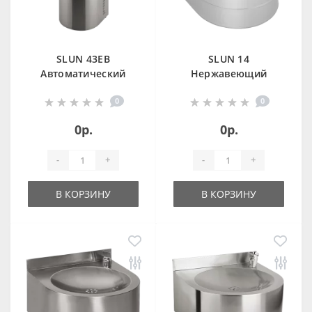
SLUN 43EB
SLUN 14
Автоматический
Нержавеющий
напольный
подвесной
0
0
питьевой фонтан, 6
питьевой фонтан с
В
нажимной
0р.
0р.
арматурой
-
+
-
+
В КОРЗИНУ
В КОРЗИНУ