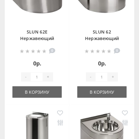
SLUN 62E
SLUN 62
Нержавеющий
Нержавеющий
питьевой фонтан с
питьевой фонтан с
0
0
автоматической
нажимной
арматурой, 24 В
арматурой
0р.
0р.
пост.
-
+
-
+
В КОРЗИНУ
В КОРЗИНУ