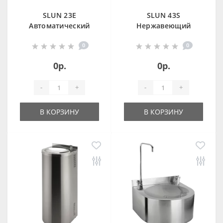
SLUN 23E
SLUN 43S
Автоматический
Нержавеющий
напольный
питьевой фонтан с
0
0
питьевой фонтан,
нажимной
24 В пост.
арматурой, монтаж
0р.
0р.
к стене, арматура
для налива стакана
-
+
-
+
В КОРЗИНУ
В КОРЗИНУ