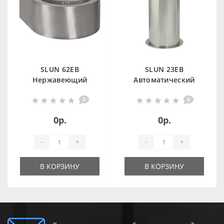
SLUN 62EB
SLUN 23EB
Нержавеющий
Автоматический
питьевой фонтан с
напольный
0
0
автоматической
питьевой фонтан, 6
арматурой, 6 В
В
0р.
0р.
-
+
-
+
В КОРЗИНУ
В КОРЗИНУ