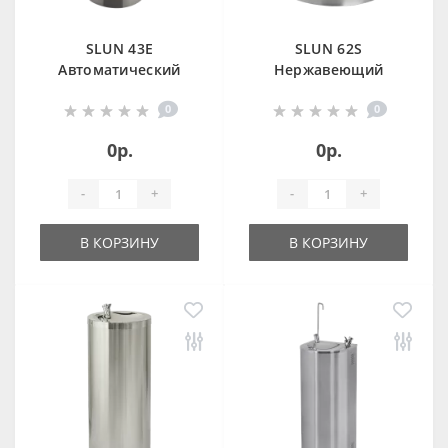
SLUN 43E
SLUN 62S
Автоматический
Нержавеющий
напольный
питьевой фонтан с
0
0
питьевой фонтан,
нажимной
24 В пост.
арматурой,
0р.
0р.
арматура для
налива стакана
-
+
-
+
В КОРЗИНУ
В КОРЗИНУ