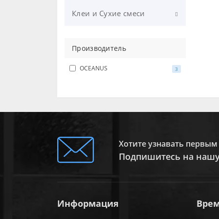
Столешницы
Клеи и Сухие смеси
Тумбы для раковин
Клеи
Шкафчики
Производитель
Полы
OCEANUS
3
Штукатурка
Грунты
Шпаклевка
Хотите узнавать первым 
Подпишитесь на нашу
Информация
Врем