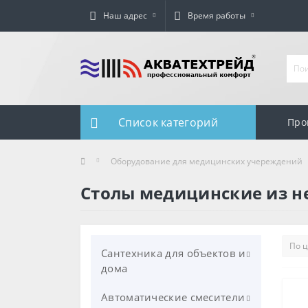
Наш адрес
Время работы
Список категорий
Про
Оборудование для медицинских учереждений
Столы медицинские из 
Сантехника для объектов и
дома
Автоматические смесители
Унитазы