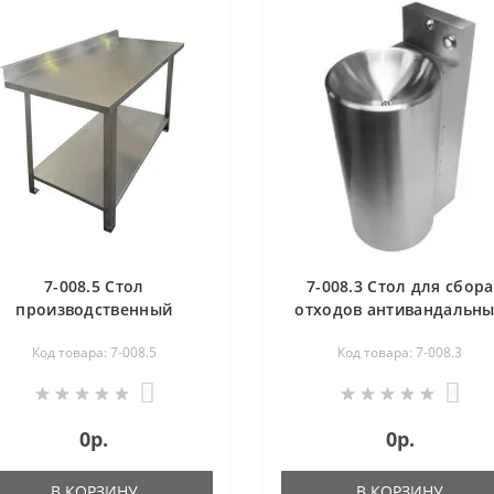
7-008.5 Стол
7-008.3 Стол для сбора
производственный
отходов антивандальн
антивандальный
1050х630х860 мм
Код товара: 7-008.5
Код товара: 7-008.3
1200х530х870 мм
0
0
0р.
0р.
В КОРЗИНУ
В КОРЗИНУ